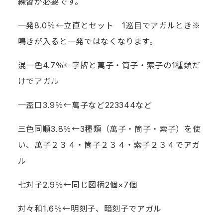
練習が必要です。
一発8.0％←立直とセット 1巡目でアガルとき※
鳴きが入ると一発ではなくなります。
混一色4.7％←字牌と萬子・筒子・索子の1種類だ
けでアガル
一盃口3.9％←萬子など223344など
三色同順3.8％←3種類（萬子・筒子・索子）を使
い、萬子２３４・筒子２３４・索子２３４でアガ
ル
七対子2.9％←同じ図柄2個×7個
対々和1.6％←明刻子、暗刻子でアガル