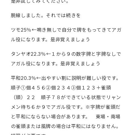
是非試してみてください。
脱線しました。それでは続きを
ツモ25％←鳴き無しで自分で牌をもってきてアガ
ル役になります。是非覚えましょう
タンヤオ22.3％←１から９の数字牌と字牌なしで
アガル役になります。是非覚えましょう
平和20.3％←出やすい割に説明が難しい役です。
順子①個４５６➁個２３４③個１２３＋雀頭
（頭）２２ 順子７８ができている状態でリャン
メン待ち６か９でアガル役です。※字牌が雀頭だ
と平和にならない場合があります。 東場・南場
の雀頭または風牌の場合は平和にはなりません。